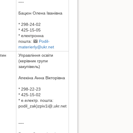
—-
Бацюн Олена Іванівна
* 298-24-02
* 425-15-05
* електронна
пошта:
Podil-
materierly@ukr.net
стин
Управління освіти
(керівник групи
закупівель)
Aпекіна Aнна Вікторівна
* 298-22-23
* 425-15-02
* e.електр. пошта:
podil_zak)zpiv1i@,ukr.net
—-