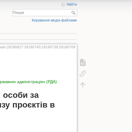
Увійти
Керування медіа-файлами
ain:28180827:28180740:28180739:28180709
ержавних адміністраціях (РДА)
 особи за
зу проєктів в