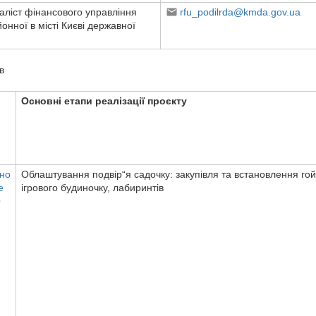
аліст фінансового управління
rfu_podilrda@kmda.gov.ua
онної в місті Києві державної
в
Основні етапи реалізації проєкту
но
Облаштування подвір“я садочку: закупівля та встановлення го
е
ігрового будиночку, лабиринтів
О