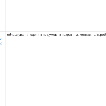
облаштування сцени з подіумом, з накриттям, монтаж та ін.ро
'ї
ей