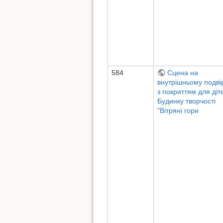
584
Сцена на
внутрішньому подвір
з покриттям для діт
Будинку творчості
"Вітряні гори