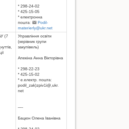
* 298-24-02
* 425-15-05
* електронна
пошта:
Podil-
materierly@ukr.net
АУ (7
Управління освіти
(керівник групи
уттів,
закупівель)
ії
Aпекіна Aнна Вікторівна
* 298-22-23
* 425-15-02
* e.електр. пошта:
podil_zak)zpiv1i@,ukr.
net
—-
Бацюн Олена Іванівна
* 298-24-02