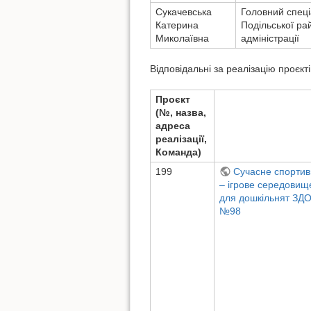
Сукачевська
Головний спеці
Катерина
Подільської рай
Миколаївна
адміністрації
Відповідальні за реалізацію проєкті
Проєкт
(№, назва,
адреса
реалізації,
Команда)
199
Сучасне спортив
– ігрове середовищ
для дошкільнят ЗД
№98