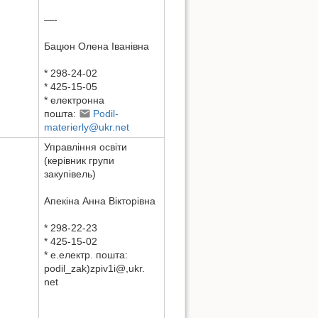
—-
Бацюн Олена Іванівна
* 298-24-02
* 425-15-05
* електронна
пошта:
Podil-
materierly@ukr.net
Управління освіти
(керівник групи
закупівель)
Aпекіна Aнна Вікторівна
* 298-22-23
* 425-15-02
* e.електр. пошта:
podil_zak)zpiv1i@,ukr.
net