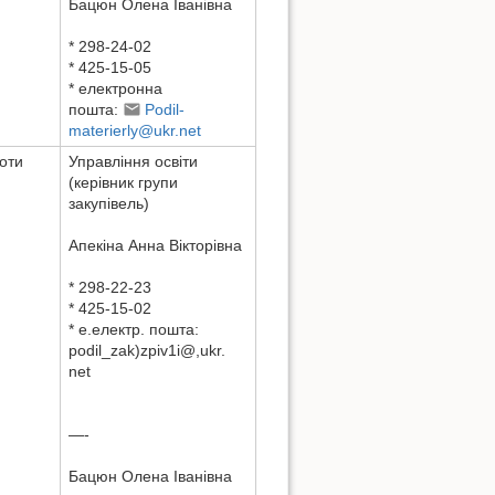
Бацюн Олена Іванівна
* 298-24-02
* 425-15-05
* електронна
пошта:
Podil-
materierly@ukr.net
боти
Управління освіти
(керівник групи
закупівель)
Aпекіна Aнна Вікторівна
* 298-22-23
* 425-15-02
* e.електр. пошта:
podil_zak)zpiv1i@,ukr.
net
—-
Бацюн Олена Іванівна