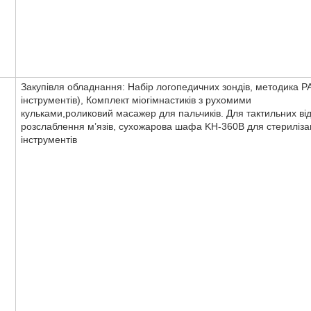
Закупівля обладнання: Набір логопедичних зондів, методика Р
інструментів), Комплект міогімнастиків з рухомими
кульками,роликовий масажер для пальчиків. Для тактильних відч
розслаблення м’язів, сухожарова шафа KH-360B для стерилізац
інструментів