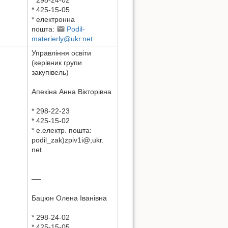
* 425-15-05
* електронна
пошта:
Podil-
materierly@ukr.net
Управління освіти
(керівник групи
закупівель)
Aпекіна Aнна Вікторівна
* 298-22-23
* 425-15-02
* e.електр. пошта:
podil_zak)zpiv1i@,ukr.
net
—-
Бацюн Олена Іванівна
* 298-24-02
* 425-15-05