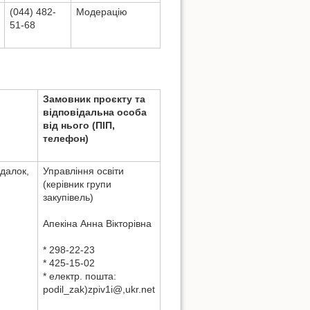
(044) 482-
Модерацію
51-68
Замовник проєкту та
відповідальна особа
від нього (ПІП,
телефон)
йдалок,
Управління освіти
(керівник групи
закупівель)
Aпекіна Aнна Вікторівна
* 298-22-23
* 425-15-02
* електр. пошта:
podil_zak)zpiv1i@,ukr.net