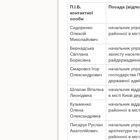
П.І.Б.
Посада (відпо
контактної
особи
Сидоренко
начальник упра
Олексій
районної в міст
Миколайович
Бернадська
начальник упра
Світлана
захисту населе
Борисівна
райдержадміні
Смаровоз Ігор
начальник упра
Олександрович
господарства По
державної адмі
Шлапак Віталіна
начальник відд
Леонідівна
в місті Києві д
Кузьменко
начальник відд
Олена
районної в міст
Олександрівна
Писарук Руслан
начальник упра
Анатолійович
архітектури та
районної в міст