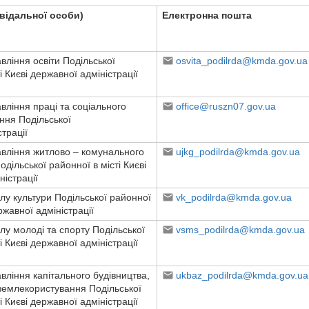
відальної особи)
Електронна пошта
вління освіти Подільської
osvita_podilrda@kmda.gov.ua
і Києві державної адміністрації
вління праці та соціального
office@ruszn07.gov.ua
ння Подільської
страції
вління житлово – комунального
ujkg_podilrda@kmda.gov.ua
дільської районної в місті Києві
ністрації
ілу культури Подільської районної
vk_podilrda@kmda.gov.ua
ержавної адміністрації
ілу молоді та спорту Подільської
vsms_podilrda@kmda.gov.ua
і Києві державної адміністрації
вління капітального будівництва,
ukbaz_podilrda@kmda.gov.ua
 землекористування Подільської
і Києві державної адміністрації