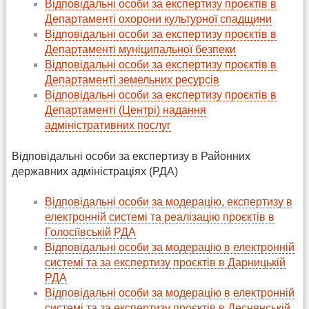
Відповідальні особи за експертизу проєктів в
Департаменті охорони культурної спадщини
Відповідальні особи за експертизу проєктів в
Департаменті муніципальної безпеки
Відповідальні особи за експертизу проєктів в
Департаменті земельних ресурсів
Відповідальні особи за експертизу проєктів в
Департаменті (Центрі) надання
адміністративних послуг
Відповідальні особи за експертизу в Районних
державних адміністраціях (РДА)
Відповідальні особи за модерацію, експертизу в
електронній системі та реалізацію проєктів в
Голосіївській РДА
Відповідальні особи за модерацію в електронній
системі та за експертизу проєктів в Дарницькій
РДА
Відповідальні особи за модерацію в електронній
системі та за експертизу проєктів в Деснянській