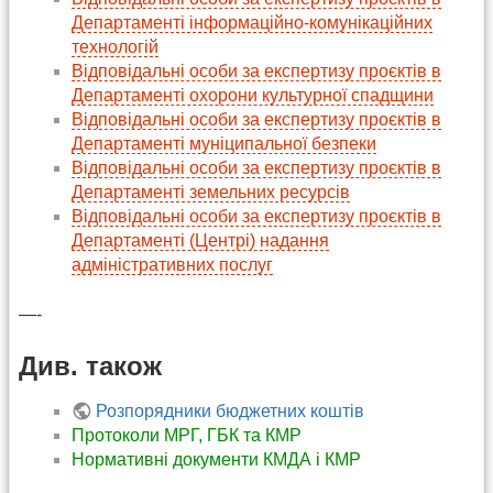
Департаменті інформаційно-комунікаційних
технологій
Відповідальні особи за експертизу проєктів в
Департаменті охорони культурної спадщини
Відповідальні особи за експертизу проєктів в
Департаменті муніципальної безпеки
Відповідальні особи за експертизу проєктів в
Департаменті земельних ресурсів
Відповідальні особи за експертизу проєктів в
Департаменті (Центрі) надання
адміністративних послуг
—-
Див. також
Розпорядники бюджетних коштів
Протоколи МРГ, ГБК та КМР
Нормативні документи КМДА і КМР