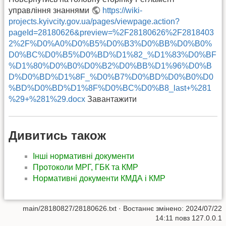
управління знаннями
https://wiki-
projects.kyivcity.gov.ua/pages/viewpage.action?
pageId=28180626&preview=%2F28180626%2F2818403
2%2F%D0%A0%D0%B5%D0%B3%D0%BB%D0%B0%
D0%BC%D0%B5%D0%BD%D1%82_%D1%83%D0%BF
%D1%80%D0%B0%D0%B2%D0%BB%D1%96%D0%B
D%D0%BD%D1%8F_%D0%B7%D0%BD%D0%B0%D0
%BD%D0%BD%D1%8F%D0%BC%D0%B8_last+%281
%29+%281%29.docx
Завантажити
Дивитись також
Інші нормативні документи
Протоколи МРГ, ГБК та КМР
Нормативні документи КМДА і КМР
main/28180827/28180626.txt
· Востаннє змінено: 2024/07/22
14:11 повз
127.0.0.1